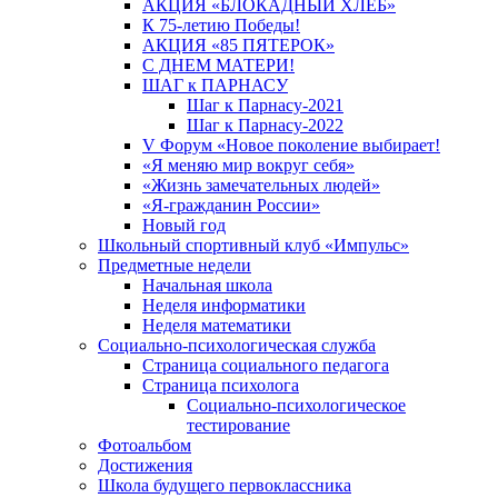
АКЦИЯ «БЛОКАДНЫЙ ХЛЕБ»
К 75-летию Победы!
АКЦИЯ «85 ПЯТЕРОК»
С ДНЕМ МАТЕРИ!
ШАГ к ПАРНАСУ
Шаг к Парнасу-2021
Шаг к Парнасу-2022
V Форум «Новое поколение выбирает!
«Я меняю мир вокруг себя»
«Жизнь замечательных людей»
«Я-гражданин России»
Новый год
Школьный спортивный клуб «Импульс»
Предметные недели
Начальная школа
Неделя информатики
Неделя математики
Социально-психологическая служба
Страница социального педагога
Страница психолога
Социально-психологическое
тестирование
Фотоальбом
Достижения
Школа будущего первоклассника