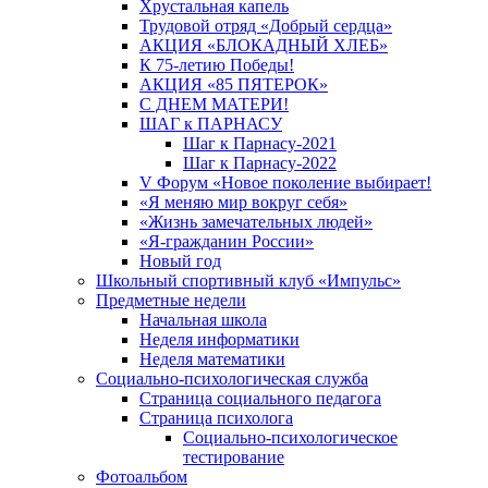
Хрустальная капель
Трудовой отряд «Добрый сердца»
АКЦИЯ «БЛОКАДНЫЙ ХЛЕБ»
К 75-летию Победы!
АКЦИЯ «85 ПЯТЕРОК»
С ДНЕМ МАТЕРИ!
ШАГ к ПАРНАСУ
Шаг к Парнасу-2021
Шаг к Парнасу-2022
V Форум «Новое поколение выбирает!
«Я меняю мир вокруг себя»
«Жизнь замечательных людей»
«Я-гражданин России»
Новый год
Школьный спортивный клуб «Импульс»
Предметные недели
Начальная школа
Неделя информатики
Неделя математики
Социально-психологическая служба
Страница социального педагога
Страница психолога
Социально-психологическое
тестирование
Фотоальбом