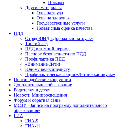
Пожары
Другие материалы
Охрана труда
Охрана здоровья
Государственные услуги
Независима оценка качества
ПДД
Отряд ЮИД «Дорожный патруль»
Тонкий лед
ПДД в зимний период
Паспорт безопасности по ПДД
Профилактика ПДД
«Внимание-Дети!»
Юному велосипедисту
Профилактическая акция «Летние каникулы»
Противодействие коррупции
Дополнительное образование
Родителям и детям
Новости Минпросвещения
Форум и обратная связь
МСЗУ «Запись на программу дополнительного
образования»
ГИА
ГИА-9
ГИА-11