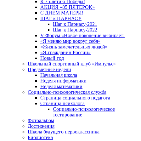
К 75-летию Победы!
АКЦИЯ «85 ПЯТЕРОК»
С ДНЕМ МАТЕРИ!
ШАГ к ПАРНАСУ
Шаг к Парнасу-2021
Шаг к Парнасу-2022
V Форум «Новое поколение выбирает!
«Я меняю мир вокруг себя»
«Жизнь замечательных людей»
«Я-гражданин России»
Новый год
Школьный спортивный клуб «Импульс»
Предметные недели
Начальная школа
Неделя информатики
Неделя математики
Социально-психологическая служба
Страница социального педагога
Страница психолога
Социально-психологическое
тестирование
Фотоальбом
Достижения
Школа будущего первоклассника
Библиотека