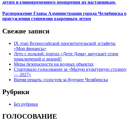
детям и единовременного поощрения их наставникам.
Распоряжение Главы Администрации города Челябинска о
присуждении стипендии одаренным детям
Свежие записи
IX этап Всероссийской просветительской эстафеты
«Мои финансы»
Лето с пользой: портал «Дети Дома» запускает сезон
приключений и знаний!
Меры безопасности на водных объектах
Стартовало голосование за «Малую культурную столицу
— 2027»
Время решать: голосуем за будущее Челябинска
Рубрики
Без рубрики
ГОЛОСОВАНИЕ