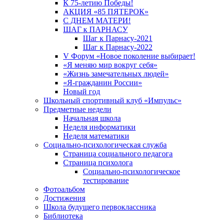
К 75-летию Победы!
АКЦИЯ «85 ПЯТЕРОК»
С ДНЕМ МАТЕРИ!
ШАГ к ПАРНАСУ
Шаг к Парнасу-2021
Шаг к Парнасу-2022
V Форум «Новое поколение выбирает!
«Я меняю мир вокруг себя»
«Жизнь замечательных людей»
«Я-гражданин России»
Новый год
Школьный спортивный клуб «Импульс»
Предметные недели
Начальная школа
Неделя информатики
Неделя математики
Социально-психологическая служба
Страница социального педагога
Страница психолога
Социально-психологическое
тестирование
Фотоальбом
Достижения
Школа будущего первоклассника
Библиотека