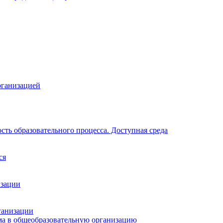
рганизацией
ть образовательного процесса. Доступная среда
ся
изации
ганизации
ма в общеобразовательную организацию