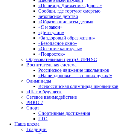
Школе важен каждый
«Пешеход. Движение. Дорога»
Сообщи, где торгуют смертью
Безопасное детство
«Образование всем детям»
«Я и закон»
«Дети улиц»
«За здоровый образ жизни»
«Безопасное окно»
«Осенние каникулы»
«Подросток»
Образовательный центр СИРИУС
Воспитательная система
Российское движение школьников
«Наше здоровье — в наших руках!»
Олимпиады
Всероссийская олимпиада школьников
«Шаг в будущее»
Сетевое взаимодействие
РИКО 7
Спорт
Спортивные достижения
ГТО
Наша школа
Традиции