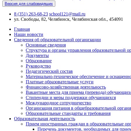
Версия для слабовидящих
8 (351) 263-68-23
school121@mail.ru
ул. Свободы, 82, Челябинск, Челябинская обл., 454091
Главная
Наши новости
Сведения об образовательной организации
Основные сведения
Структура и органы управления образовательной о
Документы
Образование
Руководство
Педагогический состав
Материально-техническое обеспечение и оснащеннос
Платные образовательные услуги
Финансово-хозяйственная деятельность
Вакантные места для приема (перевода) обучающих
Стипендии и меры поддержки обучающихся
Международное сотрудничество
Организация питания в общебразовательной орган
Образовательные стандарты и требования
Образовательная деятельность
Прием иностранных граждан в образовательные ор
Перечень документов, необходимых для прие