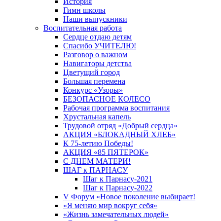
История
Гимн школы
Наши выпускники
Воспитательная работа
Сердце отдаю детям
Спасибо УЧИТЕЛЮ!
Разговор о важном
Навигаторы детства
Цветущий город
Большая перемена
Конкурс «Узоры»
БЕЗОПАСНОЕ КОЛЕСО
Рабочая программа воспитания
Хрустальная капель
Трудовой отряд «Добрый сердца»
АКЦИЯ «БЛОКАДНЫЙ ХЛЕБ»
К 75-летию Победы!
АКЦИЯ «85 ПЯТЕРОК»
С ДНЕМ МАТЕРИ!
ШАГ к ПАРНАСУ
Шаг к Парнасу-2021
Шаг к Парнасу-2022
V Форум «Новое поколение выбирает!
«Я меняю мир вокруг себя»
«Жизнь замечательных людей»