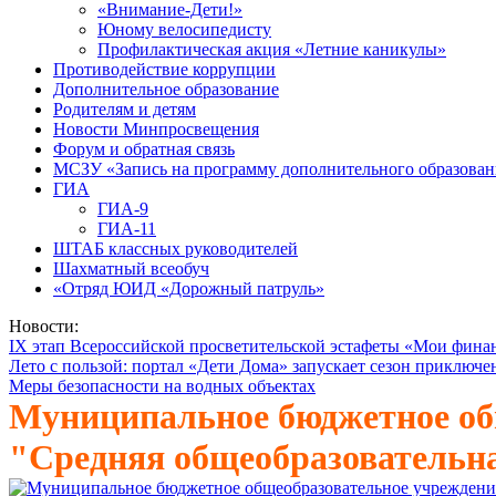
«Внимание-Дети!»
Юному велосипедисту
Профилактическая акция «Летние каникулы»
Противодействие коррупции
Дополнительное образование
Родителям и детям
Новости Минпросвещения
Форум и обратная связь
МСЗУ «Запись на программу дополнительного образован
ГИА
ГИА-9
ГИА-11
ШТАБ классных руководителей
Шахматный всеобуч
«Отряд ЮИД «Дорожный патруль»
Новости:
IX этап Всероссийской просветительской эстафеты «Мои фина
Лето с пользой: портал «Дети Дома» запускает сезон приключе
Меры безопасности на водных объектах
Муниципальное бюджетное об
"Средняя общеобразовательн