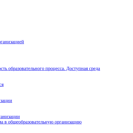
рганизацией
ть образовательного процесса. Доступная среда
ся
изации
ганизации
ма в общеобразовательную организацию