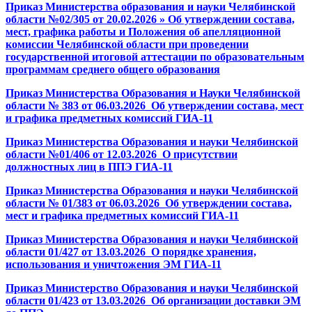
Приказ Министерства образования и науки Челябинской
области №02/305 от 20.02.2026 » Об утверждении состава,
мест, графика работы и Положения об апелляционной
комиссии Челябинской области при проведении
государственной итоговой аттестации по образовательным
программам среднего общего образования
Приказ Министерства Образования и Науки Челябинской
области № 383 от 06.03.2026_Об утверждении состава, мест
и графика предметных комиссий ГИА-11
Приказ Министерства Образования и науки Челябинской
области №01/406 от 12.03.2026_О присутствии
должностных лиц в ППЭ ГИА-11
Приказ Министерства Образования и науки Челябинской
области № 01/383 от 06.03.2026_Об утверждении состава,
мест и графика предметных комиссий ГИА-11
Приказ Министерства Образования и науки Челябинской
области 01/427 от 13.03.2026_О порядке хранения,
использования и уничтожения ЭМ ГИА-11
Приказ Министерство Образования и науки Челябинской
области 01/423 от 13.03.2026_Об организации доставки ЭМ