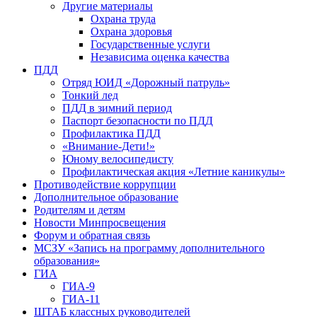
Другие материалы
Охрана труда
Охрана здоровья
Государственные услуги
Независима оценка качества
ПДД
Отряд ЮИД «Дорожный патруль»
Тонкий лед
ПДД в зимний период
Паспорт безопасности по ПДД
Профилактика ПДД
«Внимание-Дети!»
Юному велосипедисту
Профилактическая акция «Летние каникулы»
Противодействие коррупции
Дополнительное образование
Родителям и детям
Новости Минпросвещения
Форум и обратная связь
МСЗУ «Запись на программу дополнительного
образования»
ГИА
ГИА-9
ГИА-11
ШТАБ классных руководителей