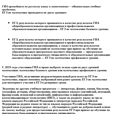
ГИА проводит
ся по русскому языку и математике – обязательные учебные
предметы.
ЕГЭ по математике проводится по двум уровням:
ЕГЭ, результаты которого признаются в качестве результатов ГИА
общеобразовательными организациями и профессиональными
образовательными организациями – ЕГЭ по математике базового уровня;
ЕГЭ, результаты которого признаются в качестве результатов ГИА
общеобразовательными организациями и профессиональными
образовательными организациями, а также в качестве результатов
вступительных испытаний по математике при приеме на обучение по
образовательным программам высшего образования — программам
бакалавриата и программам специалитета в образовательные организации
высшего образования — ЕГЭ по математике профильного уровня.
С 2019 года участники ГИА в праве выбрать только один из двух уровней
математики: математика базового уровня или математика профильного уровня.
Участники ГИА, получившие неудовлетворительный результат на ЕГЭ по
математике, вправе изменить выбранный ими ранее уровень ЕГЭ по математике
для повторного участия в ЕГЭ в резервные сроки.
Экзамены по другим учебным предметам — литературе, физике, химии, биологии,
географии, истории, обществознанию, иностранным языкам (английский, немецкий,
французский, испанский и китайский), информатике и информационно-
коммуникационным технологиям (ИКТ), а также по родному языку из числа
языков народов Российской Федерации и литературе народов Российской
Федерации на родном языке из числа языков народов Российской Федерации
(родной язык и родная литература) — обучающиеся сдают на добровольной основе
по своему выбору для предоставления результатов ЕГЭ при приеме на обучение по
программам бакалавриата и программам специалитета.