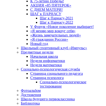
К 75-летию Победы!
АКЦИЯ «85 ПЯТЕРОК»
С ДНЕМ МАТЕРИ!
ШАГ к ПАРНАСУ
Шаг к Парнасу-2021
Шаг к Парнасу-2022
V Форум «Новое поколение выбирает!
«Я меняю мир вокруг себя»
«Жизнь замечательных людей»
«Я-гражданин России»
Новый год
Школьный спортивный клуб «Импульс»
Предметные недели
Начальная школа
Неделя информатики
Неделя математики
Социально-психологическая служба
Страница социального педагога
Страница психолога
Социально-психологическое
тестирование
Фотоальбом
Достижения
Школа будущего первоклассника
Библиотека