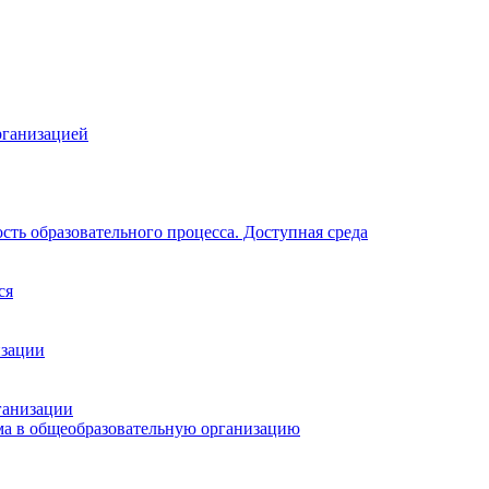
рганизацией
ть образовательного процесса. Доступная среда
ся
изации
ганизации
ма в общеобразовательную организацию