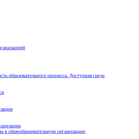
рганизацией
ть образовательного процесса. Доступная среда
ся
изации
ганизации
ма в общеобразовательную организацию