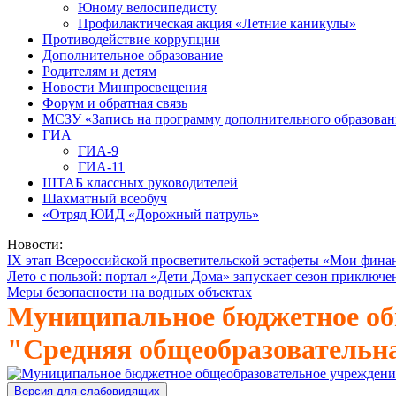
Юному велосипедисту
Профилактическая акция «Летние каникулы»
Противодействие коррупции
Дополнительное образование
Родителям и детям
Новости Минпросвещения
Форум и обратная связь
МСЗУ «Запись на программу дополнительного образован
ГИА
ГИА-9
ГИА-11
ШТАБ классных руководителей
Шахматный всеобуч
«Отряд ЮИД «Дорожный патруль»
Новости:
IX этап Всероссийской просветительской эстафеты «Мои фина
Лето с пользой: портал «Дети Дома» запускает сезон приключе
Меры безопасности на водных объектах
Муниципальное бюджетное об
"Средняя общеобразовательн
Версия для слабовидящих