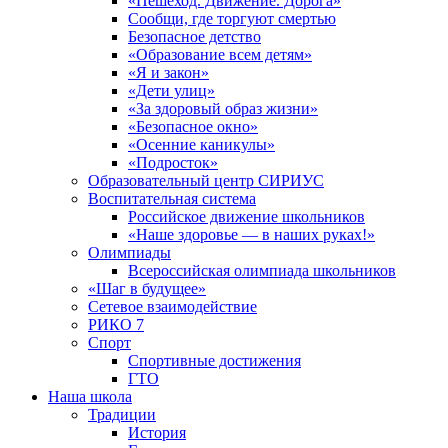
«Пешеход. Движение. Дорога»
Сообщи, где торгуют смертью
Безопасное детство
«Образование всем детям»
«Я и закон»
«Дети улиц»
«За здоровый образ жизни»
«Безопасное окно»
«Осенние каникулы»
«Подросток»
Образовательный центр СИРИУС
Воспитательная система
Российское движение школьников
«Наше здоровье — в наших руках!»
Олимпиады
Всероссийская олимпиада школьников
«Шаг в будущее»
Сетевое взаимодействие
РИКО 7
Спорт
Спортивные достижения
ГТО
Наша школа
Традиции
История