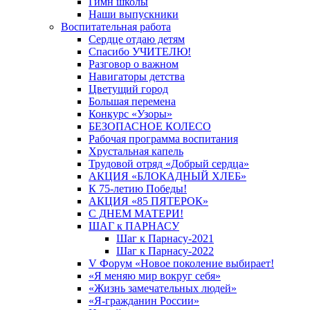
Гимн школы
Наши выпускники
Воспитательная работа
Сердце отдаю детям
Спасибо УЧИТЕЛЮ!
Разговор о важном
Навигаторы детства
Цветущий город
Большая перемена
Конкурс «Узоры»
БЕЗОПАСНОЕ КОЛЕСО
Рабочая программа воспитания
Хрустальная капель
Трудовой отряд «Добрый сердца»
АКЦИЯ «БЛОКАДНЫЙ ХЛЕБ»
К 75-летию Победы!
АКЦИЯ «85 ПЯТЕРОК»
С ДНЕМ МАТЕРИ!
ШАГ к ПАРНАСУ
Шаг к Парнасу-2021
Шаг к Парнасу-2022
V Форум «Новое поколение выбирает!
«Я меняю мир вокруг себя»
«Жизнь замечательных людей»
«Я-гражданин России»