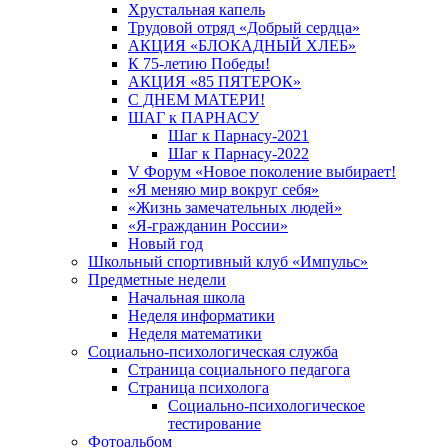
Хрустальная капель
Трудовой отряд «Добрый сердца»
АКЦИЯ «БЛОКАДНЫЙ ХЛЕБ»
К 75-летию Победы!
АКЦИЯ «85 ПЯТЕРОК»
С ДНЕМ МАТЕРИ!
ШАГ к ПАРНАСУ
Шаг к Парнасу-2021
Шаг к Парнасу-2022
V Форум «Новое поколение выбирает!
«Я меняю мир вокруг себя»
«Жизнь замечательных людей»
«Я-гражданин России»
Новый год
Школьный спортивный клуб «Импульс»
Предметные недели
Начальная школа
Неделя информатики
Неделя математики
Социально-психологическая служба
Страница социального педагога
Страница психолога
Социально-психологическое
тестирование
Фотоальбом