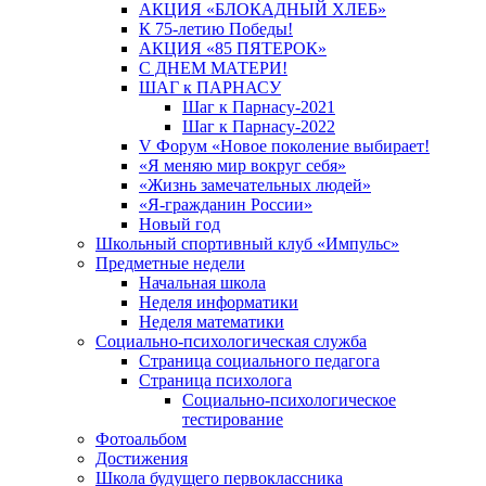
АКЦИЯ «БЛОКАДНЫЙ ХЛЕБ»
К 75-летию Победы!
АКЦИЯ «85 ПЯТЕРОК»
С ДНЕМ МАТЕРИ!
ШАГ к ПАРНАСУ
Шаг к Парнасу-2021
Шаг к Парнасу-2022
V Форум «Новое поколение выбирает!
«Я меняю мир вокруг себя»
«Жизнь замечательных людей»
«Я-гражданин России»
Новый год
Школьный спортивный клуб «Импульс»
Предметные недели
Начальная школа
Неделя информатики
Неделя математики
Социально-психологическая служба
Страница социального педагога
Страница психолога
Социально-психологическое
тестирование
Фотоальбом
Достижения
Школа будущего первоклассника