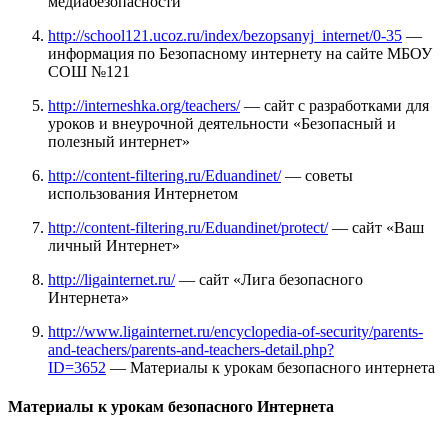
медиабезопасности
http://school121.ucoz.ru/index/bezopsanyj_internet/0-35
—
информация по Безопасному интернету на сайте МБОУ
СОШ №121
http://interneshka.org/teachers/
— сайт с разработками для
уроков и внеурочной деятельности «Безопасный и
полезный интернет»
http://content-filtering.ru/Eduandinet/
— советы
использования Интернетом
http://content-filtering.ru/Eduandinet/protect/
— сайт «Ваш
личный Интернет»
http://ligainternet.ru/
— сайт «Лига безопасного
Интернета»
http://www.ligainternet.ru/encyclopedia-of-security/parents-
and-teachers/parents-and-teachers-detail.php?
ID=3652
—
Материалы к урокам безопасного интернета
Материалы к урокам безопасного Интернета