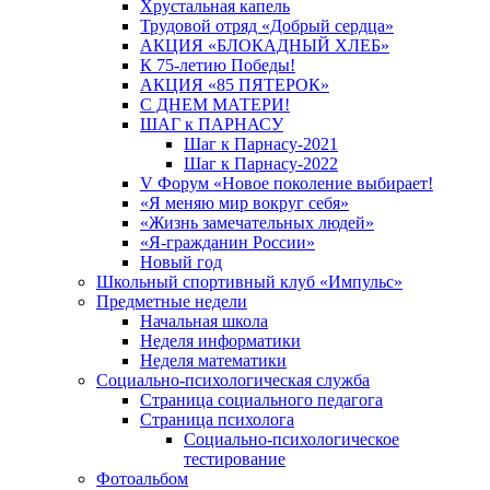
Хрустальная капель
Трудовой отряд «Добрый сердца»
АКЦИЯ «БЛОКАДНЫЙ ХЛЕБ»
К 75-летию Победы!
АКЦИЯ «85 ПЯТЕРОК»
С ДНЕМ МАТЕРИ!
ШАГ к ПАРНАСУ
Шаг к Парнасу-2021
Шаг к Парнасу-2022
V Форум «Новое поколение выбирает!
«Я меняю мир вокруг себя»
«Жизнь замечательных людей»
«Я-гражданин России»
Новый год
Школьный спортивный клуб «Импульс»
Предметные недели
Начальная школа
Неделя информатики
Неделя математики
Социально-психологическая служба
Страница социального педагога
Страница психолога
Социально-психологическое
тестирование
Фотоальбом