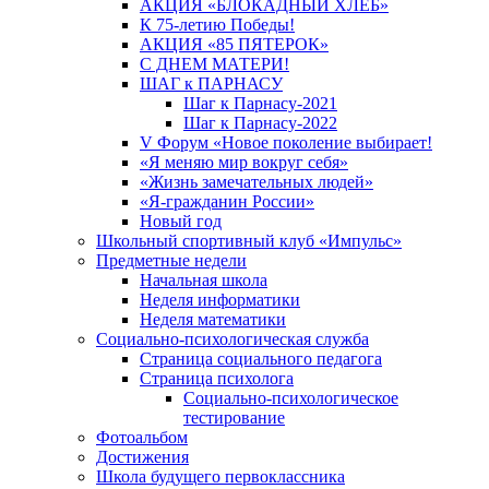
АКЦИЯ «БЛОКАДНЫЙ ХЛЕБ»
К 75-летию Победы!
АКЦИЯ «85 ПЯТЕРОК»
С ДНЕМ МАТЕРИ!
ШАГ к ПАРНАСУ
Шаг к Парнасу-2021
Шаг к Парнасу-2022
V Форум «Новое поколение выбирает!
«Я меняю мир вокруг себя»
«Жизнь замечательных людей»
«Я-гражданин России»
Новый год
Школьный спортивный клуб «Импульс»
Предметные недели
Начальная школа
Неделя информатики
Неделя математики
Социально-психологическая служба
Страница социального педагога
Страница психолога
Социально-психологическое
тестирование
Фотоальбом
Достижения
Школа будущего первоклассника