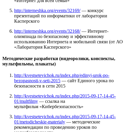
«Интернет для всей семьи»
http://interneshka.org/events/32169/
— конкурс
презентаций по информатики от лаборатории
Касперского
http://interneshka.org/events/32168/
—
Интернет-
олимпиада по безопасному и эффективному
использованию Интернета и мобильной связи (от АО
«Лаборатория Касперского»
Методические разработки (видеоролики, конспекты,
мультфильмы, плакаты)
http://kvestsetevichok.ru/index.php/edinyj-urok-po-
bezopasnosti-v-seti-2015
— сайт Единого урока по
безопасности в сети 2015
http://kvestsetevichok.ru/index.php/2015-09-17-14-45-
01/multfilmy
— ссылка на
мультфильм
«Кибербезопасност
ь»
http://kvestsetevichok.ru/index.php/2015-09-17-14-45-
01/metodicheskie-materialy
— методические
рекомендации по проведению уроков по