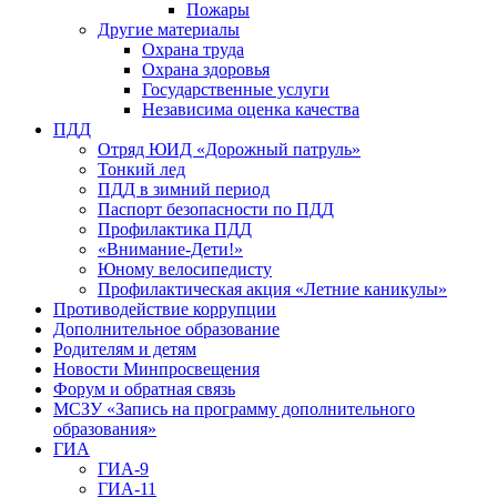
Пожары
Другие материалы
Охрана труда
Охрана здоровья
Государственные услуги
Независима оценка качества
ПДД
Отряд ЮИД «Дорожный патруль»
Тонкий лед
ПДД в зимний период
Паспорт безопасности по ПДД
Профилактика ПДД
«Внимание-Дети!»
Юному велосипедисту
Профилактическая акция «Летние каникулы»
Противодействие коррупции
Дополнительное образование
Родителям и детям
Новости Минпросвещения
Форум и обратная связь
МСЗУ «Запись на программу дополнительного
образования»
ГИА
ГИА-9
ГИА-11