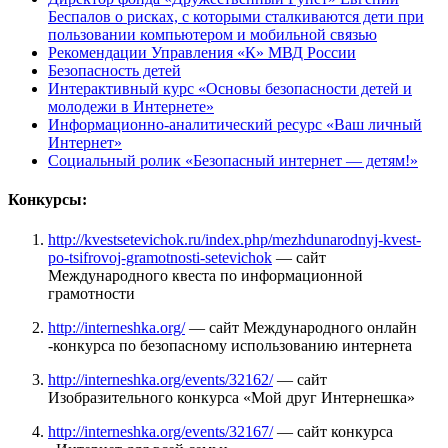
Беспалов о рисках, с которыми сталкиваются дети при
пользовании компьютером и мобильной связью
Рекомендации Управления «К» МВД России
Безопасность детей
Интерактивный курс «Основы безопасности детей и
молодежи в Интернете
»
Информационно-аналитический ресурс «Ваш личный
Интернет
»
Социальный ролик «Безопасный интернет — детям!
»
Конкурсы:
http://kvestsetevichok.ru/index.php/mezhdunarodnyj-kvest-
po-tsifrovoj-gramotnosti-setevichok
— сайт
Международного квеста по информационной
грамотности
http://interneshka.org/
— сайт Международного онлайн
-конкурса по безопасному использованию интернета
http://interneshka.org/events/32162/
— сайт
Изобразительного конкурса «Мой друг Интернешка»
http://interneshka.org/events/32167/
— сайт конкурса