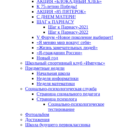
АКЦИЯ «БЛОКАДНЫЙ ХЛЕБ»
К 75-летию Победы!
АКЦИЯ «85 ПЯТЕРОК»
С ДНЕМ МАТЕРИ!
ШАГ к ПАРНАСУ
Шаг к Парнасу-2021
Шаг к Парнасу-2022
V Форум «Новое поколение выбирает!
«Я меняю мир вокруг себя»
«Жизнь замечательных людей»
«Я-гражданин России»
Новый год
Школьный спортивный клуб «Импульс»
Предметные недели
Начальная школа
Неделя информатики
Неделя математики
Социально-психологическая служба
Страница социального педагога
Страница психолога
Социально-психологическое
тестирование
Фотоальбом
Достижения
Школа будущего первоклассника