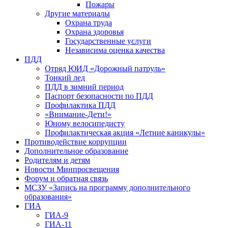
Пожары
Другие материалы
Охрана труда
Охрана здоровья
Государственные услуги
Независима оценка качества
ПДД
Отряд ЮИД «Дорожный патруль»
Тонкий лед
ПДД в зимний период
Паспорт безопасности по ПДД
Профилактика ПДД
«Внимание-Дети!»
Юному велосипедисту
Профилактическая акция «Летние каникулы»
Противодействие коррупции
Дополнительное образование
Родителям и детям
Новости Минпросвещения
Форум и обратная связь
МСЗУ «Запись на программу дополнительного
образования»
ГИА
ГИА-9
ГИА-11