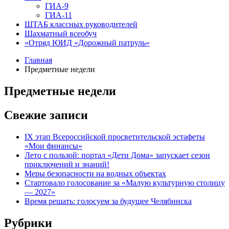
ГИА-9
ГИА-11
ШТАБ классных руководителей
Шахматный всеобуч
«Отряд ЮИД «Дорожный патруль»
Главная
Предметные недели
Предметные недели
Свежие записи
IX этап Всероссийской просветительской эстафеты
«Мои финансы»
Лето с пользой: портал «Дети Дома» запускает сезон
приключений и знаний!
Меры безопасности на водных объектах
Стартовало голосование за «Малую культурную столицу
— 2027»
Время решать: голосуем за будущее Челябинска
Рубрики