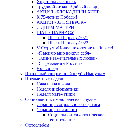
Хрустальная капель
Трудовой отряд «Добрый сердца»
АКЦИЯ «БЛОКАДНЫЙ ХЛЕБ»
К 75-летию Победы!
АКЦИЯ «85 ПЯТЕРОК»
С ДНЕМ МАТЕРИ!
ШАГ к ПАРНАСУ
Шаг к Парнасу-2021
Шаг к Парнасу-2022
V Форум «Новое поколение выбирает!
«Я меняю мир вокруг себя»
«Жизнь замечательных людей»
«Я-гражданин России»
Новый год
Школьный спортивный клуб «Импульс»
Предметные недели
Начальная школа
Неделя информатики
Неделя математики
Социально-психологическая служба
Страница социального педагога
Страница психолога
Социально-психологическое
тестирование
Фотоальбом