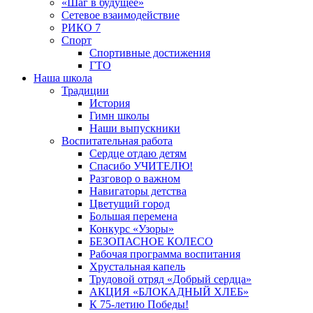
«Шаг в будущее»
Сетевое взаимодействие
РИКО 7
Спорт
Спортивные достижения
ГТО
Наша школа
Традиции
История
Гимн школы
Наши выпускники
Воспитательная работа
Сердце отдаю детям
Спасибо УЧИТЕЛЮ!
Разговор о важном
Навигаторы детства
Цветущий город
Большая перемена
Конкурс «Узоры»
БЕЗОПАСНОЕ КОЛЕСО
Рабочая программа воспитания
Хрустальная капель
Трудовой отряд «Добрый сердца»
АКЦИЯ «БЛОКАДНЫЙ ХЛЕБ»
К 75-летию Победы!