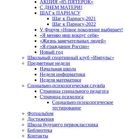
АКЦИЯ «85 ПЯТЕРОК»
С ДНЕМ МАТЕРИ!
ШАГ к ПАРНАСУ
Шаг к Парнасу-2021
Шаг к Парнасу-2022
V Форум «Новое поколение выбирает!
«Я меняю мир вокруг себя»
«Жизнь замечательных людей»
«Я-гражданин России»
Новый год
Школьный спортивный клуб «Импульс»
Предметные недели
Начальная школа
Неделя информатики
Неделя математики
Социально-психологическая служба
Страница социального педагога
Страница психолога
Социально-психологическое
тестирование
Фотоальбом
Достижения
Школа будущего первоклассника
Библиотека
Контакты