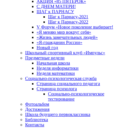
АКЦИЯ «85 ПЯТЕРОК»
С ДНЕМ МАТЕРИ!
ШАГ к ПАРНАСУ
Шаг к Парнасу-2021
Шаг к Парнасу-2022
V Форум «Новое поколение выбирает!
«Я меняю мир вокруг себя»
«Жизнь замечательных людей»
«Я-гражданин России»
Новый год
Школьный спортивный клуб «Импульс»
Предметные недели
Начальная школа
Неделя информатики
Неделя математики
Социально-психологическая служба
Страница социального педагога
Страница психолога
Социально-психологическое
тестирование
Фотоальбом
Достижения
Школа будущего первоклассника
Библиотека
Контакты