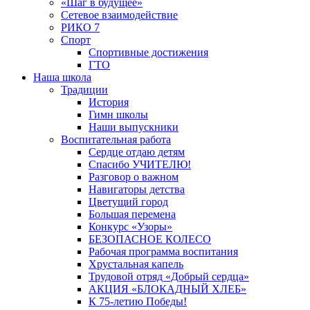
«Шаг в будущее»
Сетевое взаимодействие
РИКО 7
Спорт
Спортивные достижения
ГТО
Наша школа
Традиции
История
Гимн школы
Наши выпускники
Воспитательная работа
Сердце отдаю детям
Спасибо УЧИТЕЛЮ!
Разговор о важном
Навигаторы детства
Цветущий город
Большая перемена
Конкурс «Узоры»
БЕЗОПАСНОЕ КОЛЕСО
Рабочая программа воспитания
Хрустальная капель
Трудовой отряд «Добрый сердца»
АКЦИЯ «БЛОКАДНЫЙ ХЛЕБ»
К 75-летию Победы!