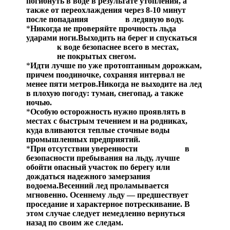
погибнуть в воде в результате утопления, а
также от переохлаждения через 8-10 минут
после попадания в ледяную воду.
*
Никогда не проверяйте прочность льда
ударами ноги.Выходить на берег и спускаться
к воде безопаснее всего в местах,
не покрытых снегом.
*
Идти лучше по уже протоптанным дорожкам,
причем поодиночке, сохраняя интервал не
менее пяти метров.Никогда не выходите на лед
в плохую погоду: туман, снегопад, а также
ночью.
*
Особую осторожность нужно проявлять в
местах с быстрым течением и на родниках,
куда вливаются теплые сточные воды
промышленных предприятий.
*
При отсутствии уверенности в
безопасности пребывания на льду, лучше
обойти опасный участок по берегу или
дождаться надежного замерзания
водоема.Весенний лед проламывается
мгновенно. Осеннему льду — предшествует
проседание и характерное потрескивание. В
этом случае следует немедленно вернуться
назад по своим же следам.