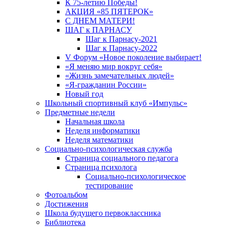
К 75-летию Победы!
АКЦИЯ «85 ПЯТЕРОК»
С ДНЕМ МАТЕРИ!
ШАГ к ПАРНАСУ
Шаг к Парнасу-2021
Шаг к Парнасу-2022
V Форум «Новое поколение выбирает!
«Я меняю мир вокруг себя»
«Жизнь замечательных людей»
«Я-гражданин России»
Новый год
Школьный спортивный клуб «Импульс»
Предметные недели
Начальная школа
Неделя информатики
Неделя математики
Социально-психологическая служба
Страница социального педагога
Страница психолога
Социально-психологическое
тестирование
Фотоальбом
Достижения
Школа будущего первоклассника
Библиотека