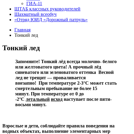
ГИА-11
ШТАБ классных руководителей
Шахматный всеобуч
«Отряд ЮИД «Дорожный патруль»
Главная
Тонкий лед
Тонкий лед
Запомните!
Тонкий лёд всегда молочно- белого
или желтоватого цвета!
А прочный лёд
синеватого или зеленоватого оттенка
Весной
лед не трещит — проваливается
внезапно!
При температуре 2-3°С может стать
смертельным пребывание не более 15
минут.
При температуре от 0 до
-2°С
летальный
исход
наступает после пяти-
восьми минут.
Взрослые и дети, соблюдайте правила поведения на
водных объектах, выполнение элементарных мер