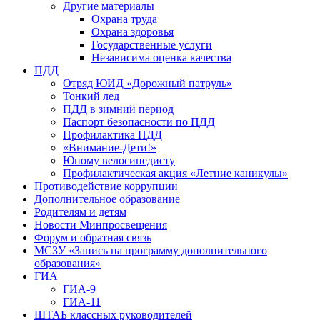
Другие материалы
Охрана труда
Охрана здоровья
Государственные услуги
Независима оценка качества
ПДД
Отряд ЮИД «Дорожный патруль»
Тонкий лед
ПДД в зимний период
Паспорт безопасности по ПДД
Профилактика ПДД
«Внимание-Дети!»
Юному велосипедисту
Профилактическая акция «Летние каникулы»
Противодействие коррупции
Дополнительное образование
Родителям и детям
Новости Минпросвещения
Форум и обратная связь
МСЗУ «Запись на программу дополнительного
образования»
ГИА
ГИА-9
ГИА-11
ШТАБ классных руководителей