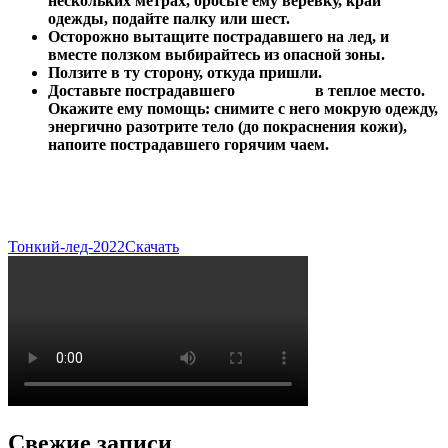
нескольких метрах, бросьте ему веревку, край
одежды, подайте палку или шест.
Осторожно вытащите пострадавшего на лед, и
вместе ползком выбирайтесь из опасной зоны.
Ползите в ту сторону, откуда пришли.
Доставьте пострадавшего в теплое место.
Окажите ему помощь: снимите с него мокрую одежду,
энергично разотрите тело (до покраснения кожи),
напоите пострадавшего горячим чаем.
Тонкий-лед-2022
Скачать
Свежие записи