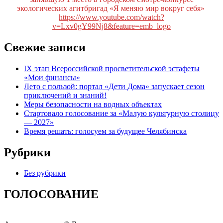
экологических агитбригад «Я меняю мир вокруг себя»
https://www.youtube.com/watch?
v=Lxv0gY99Nj8&feature=emb_logo
Свежие записи
IX этап Всероссийской просветительской эстафеты
«Мои финансы»
Лето с пользой: портал «Дети Дома» запускает сезон
приключений и знаний!
Меры безопасности на водных объектах
Стартовало голосование за «Малую культурную столицу
— 2027»
Время решать: голосуем за будущее Челябинска
Рубрики
Без рубрики
ГОЛОСОВАНИЕ