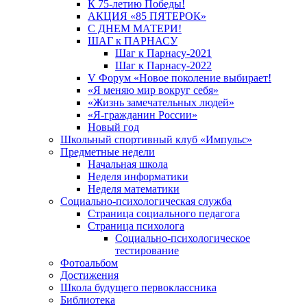
К 75-летию Победы!
АКЦИЯ «85 ПЯТЕРОК»
С ДНЕМ МАТЕРИ!
ШАГ к ПАРНАСУ
Шаг к Парнасу-2021
Шаг к Парнасу-2022
V Форум «Новое поколение выбирает!
«Я меняю мир вокруг себя»
«Жизнь замечательных людей»
«Я-гражданин России»
Новый год
Школьный спортивный клуб «Импульс»
Предметные недели
Начальная школа
Неделя информатики
Неделя математики
Социально-психологическая служба
Страница социального педагога
Страница психолога
Социально-психологическое
тестирование
Фотоальбом
Достижения
Школа будущего первоклассника
Библиотека