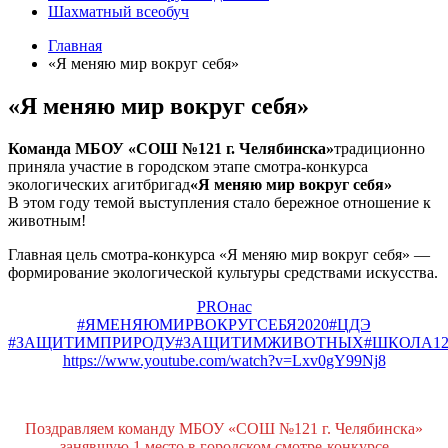
Шахматный всеобуч
Главная
«Я меняю мир вокруг себя»
«Я меняю мир вокруг себя»
Команда МБОУ «СОШ №121 г. Челябинска»
традиционно
приняла участие в городском этапе смотра-конкурса
экологических агитбригад
«Я меняю мир вокруг себя»
В этом году темой выступления стало бережное отношение к
животным!
Главная цель смотра-конкурса «Я меняю мир вокруг себя» —
формирование экологической культуры средствами искусства.
PROнас
#ЯМЕНЯЮМИРВОКРУГСЕБЯ2020
#ЦДЭ
#ЗАЩИТИМПРИРОДУ
#ЗАЩИТИМЖИВОТНЫХ
#ШКОЛА12
https://www.youtube.com/watch?v=Lxv0gY99Nj8
Поздравляем команду МБОУ «СОШ №121 г. Челябинска»
занявшую 1 место в городском смотре-конкурсе