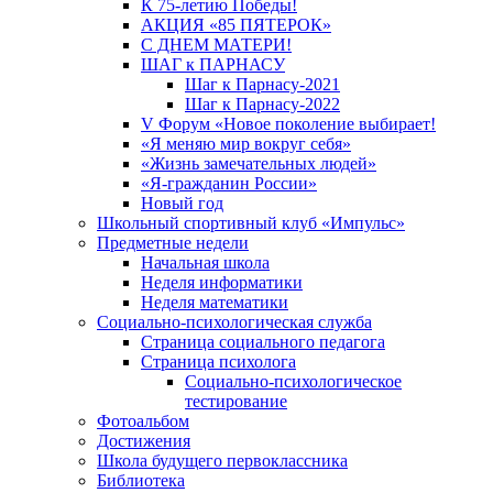
К 75-летию Победы!
АКЦИЯ «85 ПЯТЕРОК»
С ДНЕМ МАТЕРИ!
ШАГ к ПАРНАСУ
Шаг к Парнасу-2021
Шаг к Парнасу-2022
V Форум «Новое поколение выбирает!
«Я меняю мир вокруг себя»
«Жизнь замечательных людей»
«Я-гражданин России»
Новый год
Школьный спортивный клуб «Импульс»
Предметные недели
Начальная школа
Неделя информатики
Неделя математики
Социально-психологическая служба
Страница социального педагога
Страница психолога
Социально-психологическое
тестирование
Фотоальбом
Достижения
Школа будущего первоклассника
Библиотека