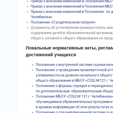
Приказ о внесении изменений в Положения МБО
Приказ о внесении изменений в Положения МБО
Приказ о внесении изменений в Положения по
Челябинска»
Положение «О родительском патруле»
Документы об установлении размера платы, взи
содержание детей в образовательной организа
общего, основного общего образования не пред
Локальные нормативные акты, регла
достижений учащихся
Положение о внутренней системе оценки кач
Положение о проведении промежуточной атт
успеваемости на уровнях начального общего
общего образования в МБОУ «СОШ №121 г. Ч
Положение о формах, порядке и периодичност
по дополнительным образовательным обще
Положение МБОУ «СОШ № 121 г. Челябинска»
обучающимися образовательных программ и
в архивах информации об этих результатах н
Положение о средневзвешенной системе оце