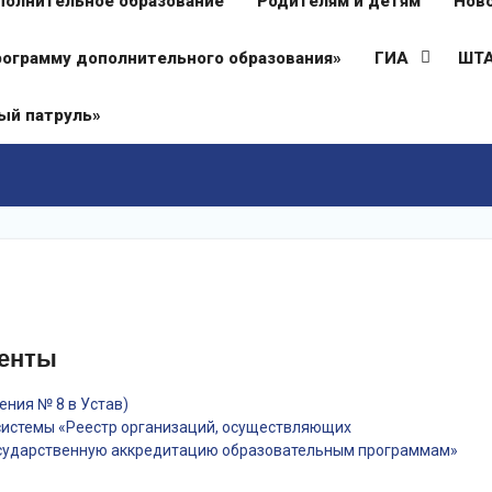
полнительное образование
Родителям и детям
Нов
рограмму дополнительного образования»
ГИА
ШТА
й патруль»
менты
ния № 8 в Устав)
системы «Реестр организаций, осуществляющих
осударственную аккредитацию образовательным программам»