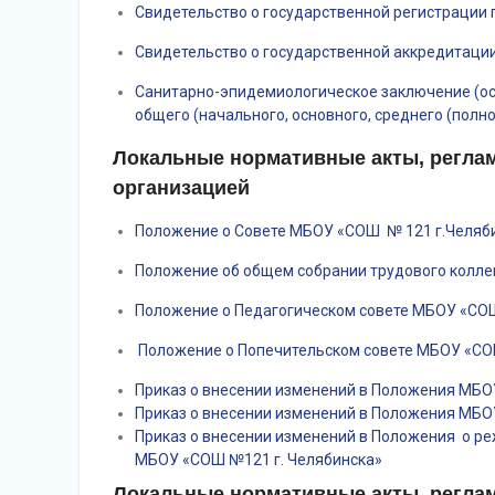
Свидетельство о государственной регистрации 
Свидетельство о государственной аккредитации
Санитарно-эпидемиологическое заключение (ос
общего (начального, основного, среднего (полн
Локальные нормативные акты, регла
организацией
Положение о Cовете МБОУ «СОШ № 121 г.Челяб
Положение об общем собрании трудового колл
Положение о Педагогическом совете МБОУ «СО
Положение о Попечительском совете МБОУ «СО
Приказ о внесении изменений в Положения МБО
Приказ о внесении изменений в Положения МБО
Приказ о внесении изменений в Положения о р
МБОУ «СОШ №121 г. Челябинска»
Локальные нормативные акты, регла