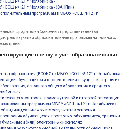
У «СОШ №121 г. Челябинска»
У «СОШ №121 г. Челябинска» (САНПин)
 дополнительным программам в МБОУ «СОШ №121 г.
маемой с родителей (законных представителей) за
ции, реализующей образовательные программы начального,
усмотрены.
ментирующие оценку и учет образовательных
ества образования (ВСОКО) в МБОУ «СОШ № 121 г. Челябинска»
естации обучающихся и осуществлении текущего контроля их
 образования, основного общего образования и среднего
елябинска»
и текущего контроля , промежуточной и итоговой аттестации
развивающим программам МБОУ «СОШ №121 г. Челябинска»
 об индивидуальном учете результатов освоения
 поощрения обучающихся, портфолио обучающихся, хранении
а бумажных и (или) электронных носителях
нивания результатов учебной деятельности обучающихся